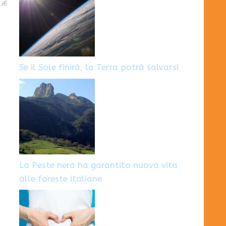
Se il Sole finirà, la Terra potrà salvarsi
La Peste nera ha garantito nuova vita
alle foreste italiane