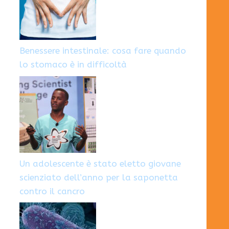
Benessere intestinale: cosa fare quando
lo stomaco è in difficoltà
Un adolescente è stato eletto giovane
scienziato dell’anno per la saponetta
contro il cancro