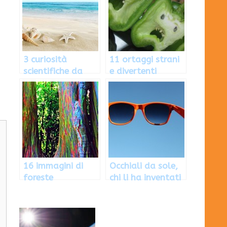
3 curiosità
11 ortaggi strani
scientifiche da
e divertenti
spiaggia
16 immagini di
Occhiali da sole,
foreste
chi li ha inventati
spettacolari