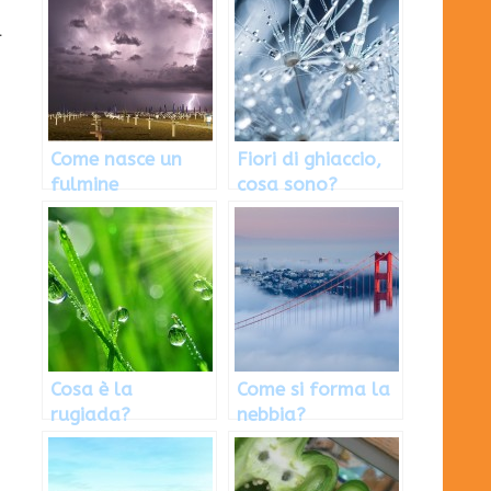
l
Come nasce un
Fiori di ghiaccio,
fulmine
cosa sono?
Cosa è la
Come si forma la
rugiada?
nebbia?