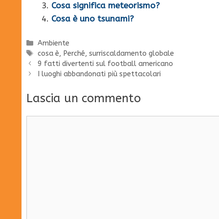
Cosa significa meteorismo?
Cosa è uno tsunami?
Categorie
Ambiente
Tag
cosa è
,
Perché
,
surriscaldamento globale
9 fatti divertenti sul football americano
I luoghi abbandonati più spettacolari
Lascia un commento
Commento