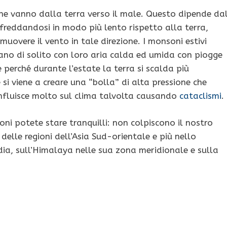
 che vanno dalla terra verso il male. Questo dipende da
freddandosi in modo più lento rispetto alla terra,
uovere il vento in tale direzione. I monsoni estivi
ano di solito con loro aria calda ed umida con piogge
 perché durante l’estate la terra si scalda più
si viene a creare una “bolla” di alta pressione che
e influisce molto sul clima talvolta causando
cataclismi
.
oni potete stare tranquilli: non colpiscono il nostro
 delle regioni dell’Asia Sud-orientale e più nello
ndia, sull’Himalaya nelle sua zona meridionale e sulla