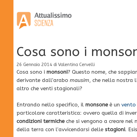
Vai
al
contenuto
Cosa sono i monson
26 Gennaio 2014
di
Valentina Cervelli
Cosa sono i
monsoni
? Questo nome, che sappiam
derivante dall’arabo
mausim
, che nella nostra 
altro che venti stagionali?
Entrando nello specifico, il
monsone
è un
vento
particolare caratteristica: ovvero quella di inver
condizioni termiche
che si vengono a creare nel 
della terra con l’avvicendarsi delle
stagioni
. Esi