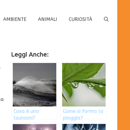
AMBIENTE
ANIMALI
CURIOSITÀ
Leggi Anche:
)
na
Cosa è uno
Come si forma la
tsunami?
pioggia?