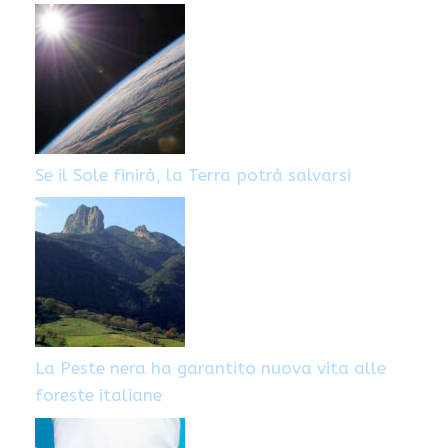
Se il Sole finirà, la Terra potrà salvarsi
La Peste nera ha garantito nuova vita alle
foreste italiane