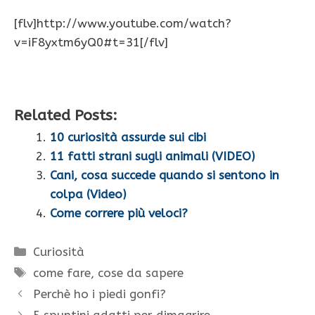
[flv]http://www.youtube.com/watch?
v=iF8yxtm6yQ0#t=31[/flv]
Related Posts:
10 curiosità assurde sui cibi
11 fatti strani sugli animali (VIDEO)
Cani, cosa succede quando si sentono in
colpa (Video)
Come correre più veloci?
Categorie
Curiosità
Tag
come fare
,
cose da sapere
Perchè ho i piedi gonfi?
5 spuntini adatti per dimagrire