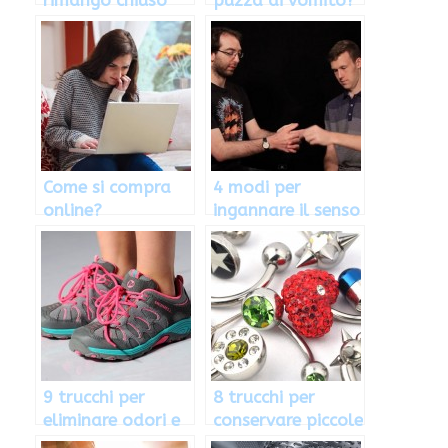
fuori casa
Come si compra
4 modi per
online?
ingannare il senso
del tatto
9 trucchi per
8 trucchi per
eliminare odori e
conservare piccole
problemi dai
cose