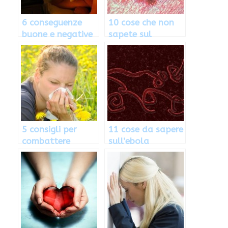
6 conseguenze
10 cose che non
buone e negative
sapete sul
dell’insonnia
melanoma
5 consigli per
11 cose da sapere
combattere
sull’ebola
l’allergia al
polline