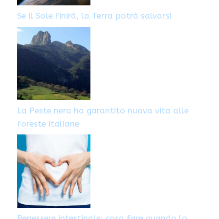
Se il Sole finirà, la Terra potrà salvarsi
La Peste nera ha garantito nuova vita alle
foreste italiane
Benessere intestinale: cosa fare quando lo