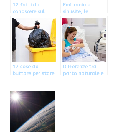
12 fatti da
Emicrania e
conoscere sul
sinusite, le
cuore
differenze
12 cose da
Differenze tra
buttare per stare
parto naturale e
bene
cesareo