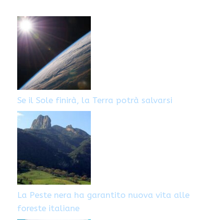
Se il Sole finirà, la Terra potrà salvarsi
La Peste nera ha garantito nuova vita alle
foreste italiane