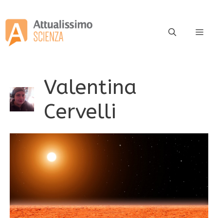
Vai
al
contenuto
ME
Valentina
Cervelli