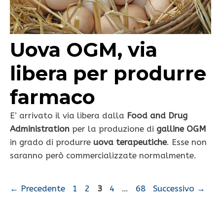
Uova OGM, via
libera per produrre
farmaco
E’ arrivato il via libera dalla
Food and Drug
Administration
per la produzione di
galline OGM
in grado di produrre
uova terapeutiche
. Esse non
saranno però commercializzate normalmente.
Pagina
Pagina
Pagina
Pagina
Pagina
←
Precedente
1
2
3
4
…
68
Successivo
→