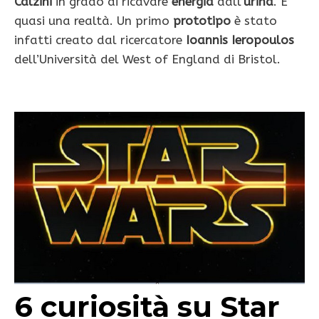
Calzini
in grado di ricavare
energia
dall’
urina
. E’
quasi una realtà. Un primo
prototipo
è stato
infatti creato dal ricercatore
Ioannis Ieropoulos
dell’Università del West of England di Bristol.
6 curiosità su Star