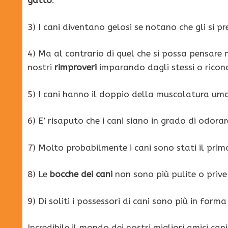
gatto
.
3) I cani diventano gelosi se notano che gli si p
4) Ma al contrario di quel che si possa pensare 
nostri
rimproveri
imparando dagli stessi o ricono
5) I cani hanno il doppio della muscolatura uma
6) E’ risaputo che i cani siano in grado di odora
7) Molto probabilmente i cani sono stati il pri
8) Le
bocche dei cani
non sono più pulite o prive
9) Di soliti i possessori di cani sono più in forma
Incredibile il mondo dei nostri migliori amici ca