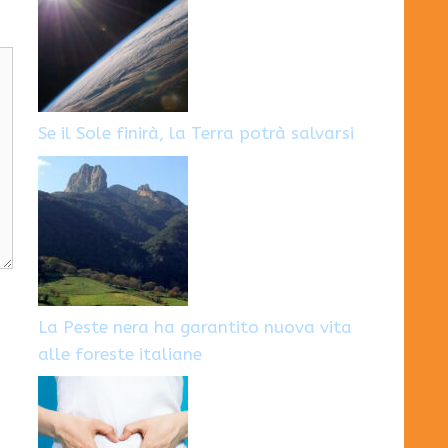
Se il Sole finirà, la Terra potrà salvarsi
La Peste nera ha garantito nuova vita
alle foreste italiane