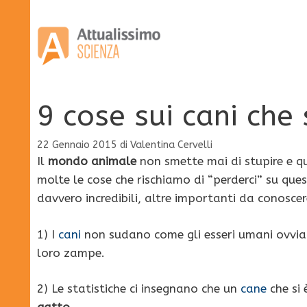
Vai
al
contenuto
9 cose sui cani che
22 Gennaio 2015
di
Valentina Cervelli
Il
mondo animale
non smette mai di stupire e q
molte le cose che rischiamo di “perderci” su que
davvero incredibili, altre importanti da conoscer
1) I
cani
non sudano come gli esseri umani ovviam
loro zampe.
2) Le statistiche ci insegnano che un
cane
che si 