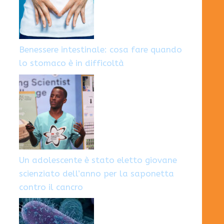
Benessere intestinale: cosa fare quando
lo stomaco è in difficoltà
Un adolescente è stato eletto giovane
scienziato dell’anno per la saponetta
contro il cancro