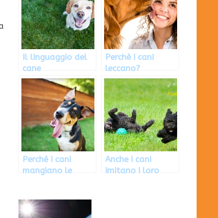
a
Il linguaggio del
Perchè i cani
cane
leccano?
Perché i cani
Anche i cani
mangiano le
imitano i loro
proprie feci?
simili