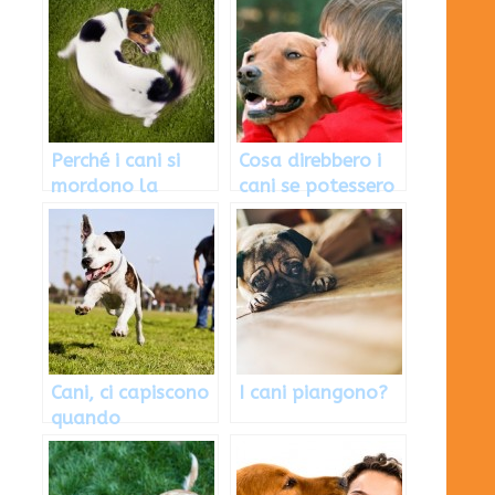
(Video)
cane
Perché i cani si
Cosa direbbero i
mordono la
cani se potessero
coda?
parlare
Cani, ci capiscono
I cani piangono?
quando
parliamo?