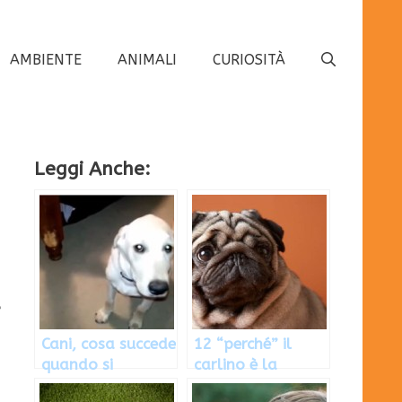
AMBIENTE
ANIMALI
CURIOSITÀ
Leggi Anche:
e
Cani, cosa succede
12 “perché” il
quando si
carlino è la
sentono in colpa
migliore razza di