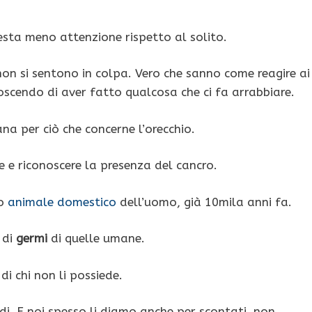
resta meno attenzione rispetto al solito.
non si sentono in colpa. Vero che sanno come reagire ai
scendo di aver fatto qualcosa che ci fa arrabbiare.
na per ciò che concerne l’orecchio.
re e riconoscere la presenza del cancro.
mo
animale domestico
dell’uomo, già 10mila anni fa.
 di
germi
di quelle umane.
 di chi non li possiede.
nidi. E noi spesso li diamo anche per scontati, non