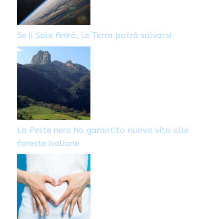
Se il Sole finirà, la Terra potrà salvarsi
La Peste nera ha garantito nuova vita alle
foreste italiane