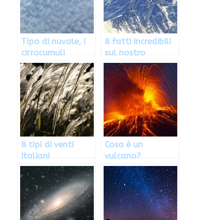
Tipo di nuvole, i
8 fatti incredibili
cirrocumuli
sul nostro
pianeta
8 tipi di venti
Cosa è un
italiani
vulcano?