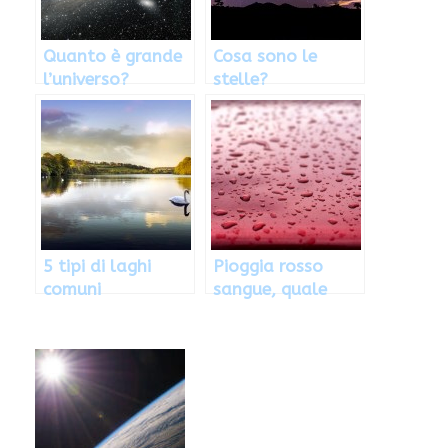
Quanto è grande
Cosa sono le
l’universo?
stelle?
5 tipi di laghi
Pioggia rosso
comuni
sangue, quale
causa?