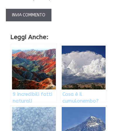
Leggi Anche:
9 incredibili fatti
Cosa è il
naturali
cumulonembo?